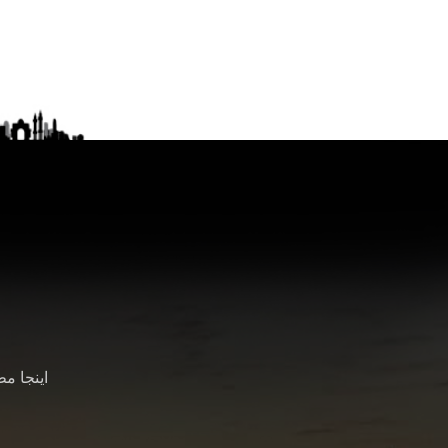
اینجا م