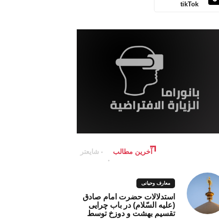
tikTok
آخرین مطالب
شایعتر
معارف وحیانی
استدلالات حضرت امام صادق
(علیه السّلام) در باب چرایی
تقسیم بهشت و دوزخ توسط