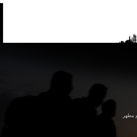
م مطهر