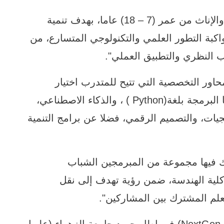
وأضافت أن " المعسكر يستهدف الذكور والإناث من عمر (7 – 18) عاما، بهدف تنمية
واكبة التطور العلمي والتكنولوجي المتسارع، من
نب النظري والتطبيق العملي".
ور التخصصية التي تتيح للمتدرب اختيار
المجال الذي يرغب بالتعمق فيه، من بينها البرمجة بلغة(Python ) ، والذكاء الاصطناعي،
جيات، والتصميم الرقمي، فضلا عن برامج التنمية
 فيها مجموعة من المبرمجين الشباب
لية الهندسة، ضمن رؤية تهدف إلى نقل
تعلم المشترك بين المشاركين".
ويأتي إطلاق معسكر (NextGen Coders Camp 26) في إطار جهود جامعة الزهراء (عليها