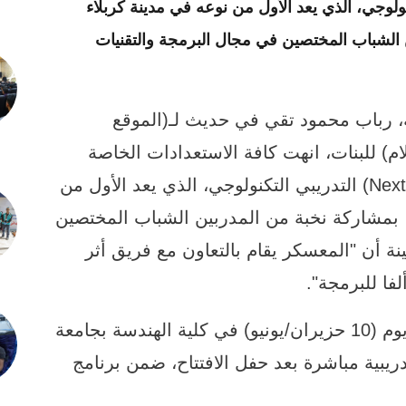
Nex) التدريبي التكنولوجي، الذي يعد الأول من نوعه في مدينة كربلاء
 الشباب المختصين في مجال البرمجة والتقنيات
، رباب محمود تقي في حديث لـ(الموقع
ام) للبنات، انهت كافة الاستعدادات الخاصة
باطلاق معسكر (NextGen Coders Camp 26) التدريبي التكنولوجي، الذي يعد الأول من
، بمشاركة نخبة من المدربين الشباب المختصين
نة أن "المعسكر يقام بالتعاون مع فريق أثر
لفا للبرمجة".
وأوضحت أن " فعاليات المعسكر تنطلق يوم (10 حزيران/يونيو) في كلية الهندسة بجامعة
تدريبية مباشرة بعد حفل الافتتاح، ضمن برنامج