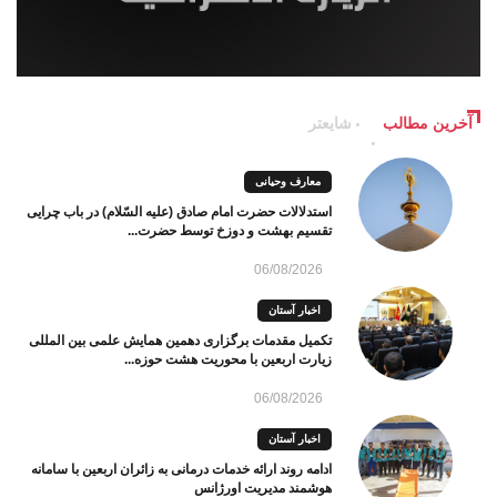
آخرین مطالب
شایعتر
معارف وحیانی
استدلالات حضرت امام صادق (علیه السّلام) در باب چرایی
تقسیم بهشت و دوزخ توسط حضرت...
06/08/2026
اخبار آستان
تکمیل مقدمات برگزاری دهمین همایش علمی بین المللی
زیارت اربعین با محوریت هشت حوزه...
06/08/2026
اخبار آستان
ادامه روند ارائه خدمات درمانی به زائران اربعین با سامانه
هوشمند مدیریت اورژانس