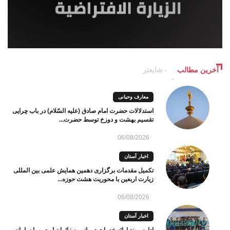
آخرین مطالب
شایعتر
معارف وحیانی
استدلالات حضرت امام صادق (علیه السّلام) در باب چرایی
تقسیم بهشت و دوزخ توسط حضرت...
06/08/2026
اخبار آستان
تکمیل مقدمات برگزاری دهمین همایش علمی بین المللی
زیارت اربعین با محوریت هشت حوزه...
06/08/2026
اخبار آستان
ادامه روند ارائه خدمات درمانی به زائران اربعین با سامانه