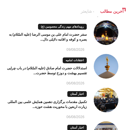
آخرین مطالب
شایعتر
رویدادهای مهم زندگی معصومین (ع)
سفر حضرت امام علی بن موسی الرضا (علیه السّلام) به
بصره و کوفه و اقامه دلایلی دال...
09/08/2026
اعتقادات امامیه
استدلالات حضرت امام صادق (علیه السّلام) در باب چرایی
تقسیم بهشت و دوزخ توسط حضرت...
06/08/2026
اخبار آستان
تکمیل مقدمات برگزاری دهمین همایش علمی بین المللی
زیارت اربعین با محوریت هشت حوزه...
06/08/2026
اخبار آستان