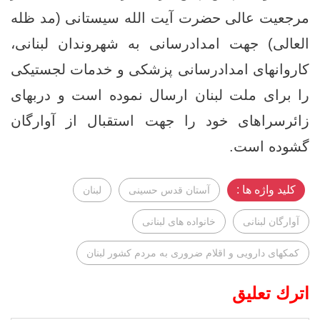
مرجعیت عالی حضرت آیت الله سیستانی (مد ظله
العالی) جهت امدادرسانی به شهروندان لبنانی،
کاروانهای امدادرسانی پزشکی و خدمات لجستیکی
را برای ملت لبنان ارسال نموده است و دربهای
زائرسراهای خود را جهت استقبال از آوارگان
گشوده است.
کلید واژه ها :
آستان قدس حسینی
لبنان
آوارگان لبنانی
خانواده های لبنانی
کمکهای دارویی و اقلام ضروری به مردم کشور لبنان
اترك تعليق