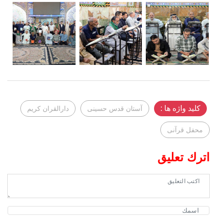
کلید واژه ها :
آستان قدس حسینی
دارالقران کریم
محفل قرآنی
اترك تعليق