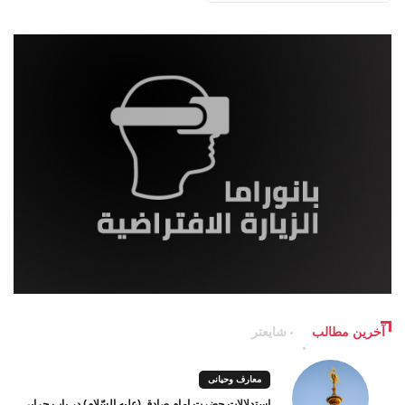
آخرین مطالب
شایعتر
معارف وحیانی
استدلالات حضرت امام صادق (علیه السّلام) در باب چرایی