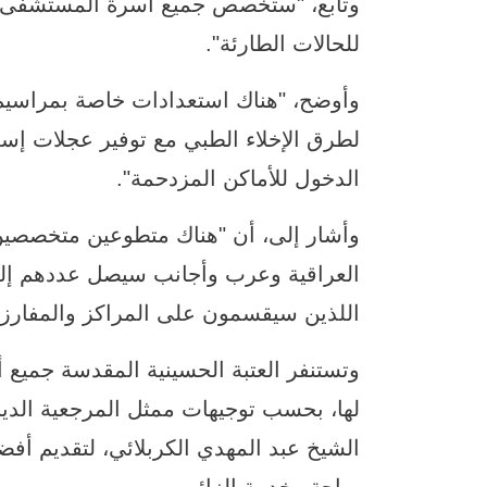
وتابع، "ستخصص جميع أسرة المستشفى لل
للحالات الطارئة".
وأوضح، "هناك استعدادات خاصة بمراسيم
لطرق الإخلاء الطبي مع توفير عجلات إس
الدخول للأماكن المزدحمة".
وأشار إلى، أن "هناك متطوعين متخصصين
اللذين سيقسمون على المراكز والمفارز ا
وتستنفر العتبة الحسينية المقدسة جميع أ
لها، بحسب توجيهات ممثل المرجعية الديني
الشيخ عبد المهدي الكربلائي، لتقديم أف
براحة وخدمة الزائرين.