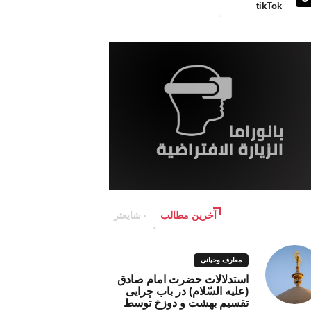
tikTok
آخرین مطالب
شایعتر
معارف وحیانی
استدلالات حضرت امام صادق
(علیه السّلام) در باب چرایی
تقسیم بهشت و دوزخ توسط