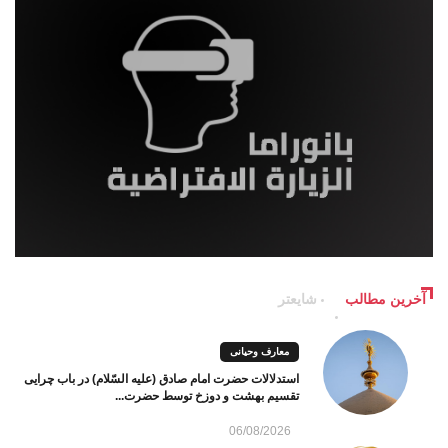
آخرین مطالب
شایعتر
معارف وحیانی
استدلالات حضرت امام صادق (علیه السّلام) در باب چرایی
تقسیم بهشت و دوزخ توسط حضرت...
06/08/2026