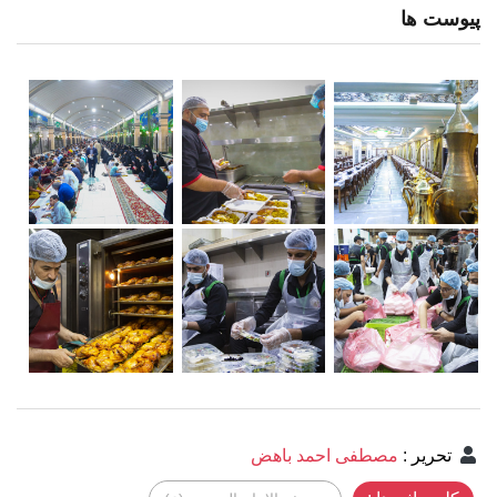
پیوست ها
تحرير
:
مصطفى احمد باهض