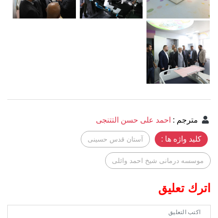
مترجم
:
احمد علی حسن التتنجی
کلید واژه ها :
آستان قدس حسینی
موسسه درمانی شیخ احمد وائلی
اترك تعليق