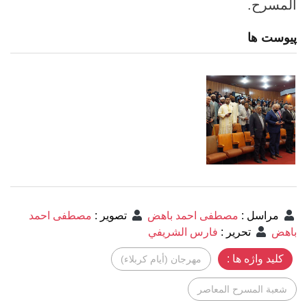
المسرح.
پیوست ها
مراسل
:
مصطفى احمد باهض
تصوير
:
مصطفى احمد
باهض
تحرير
:
فارس الشريفي
کلید واژه ها :
مهرجان (أيام كربلاء)
شعبة المسرح المعاصر