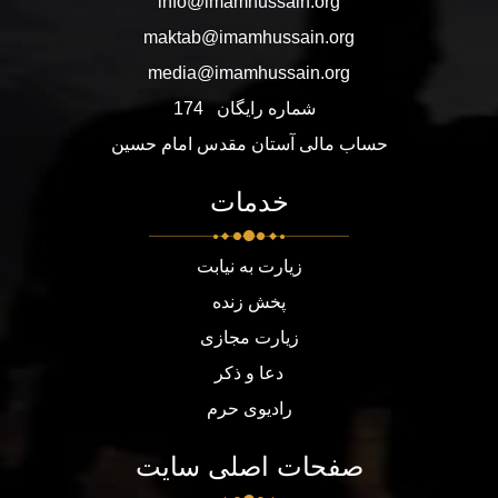
info@imamhussain.org
maktab@imamhussain.org
media@imamhussain.org
شماره رایگان
174
حساب مالی آستان مقدس امام حسین
خدمات
زیارت به نیابت
پخش زنده
زیارت مجازی
دعا و ذکر
رادیوی حرم
صفحات اصلی سایت