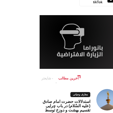
tikTok
آخرین مطالب
شایعتر
معارف وحیانی
استدلالات حضرت امام صادق
(علیه السّلام) در باب چرایی
تقسیم بهشت و دوزخ توسط