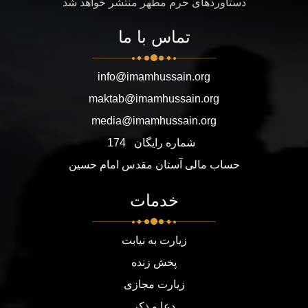
دستاوردهای حرم مطهر منتشر خواهد شد
تماس با ما
info@imamhussain.org
maktab@imamhussain.org
media@imamhussain.org
شماره رایگان
174
حساب مالی آستان مقدس امام حسین
خدمات
زیارت به نیابت
پخش زنده
زیارت مجازی
دعا و ذکر