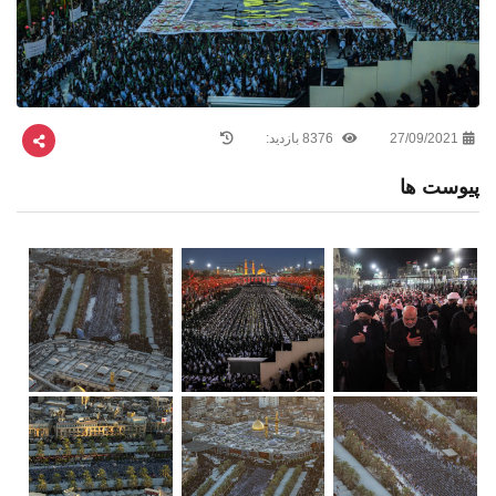
27/09/2021
8376 بازدید:
پیوست ها