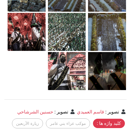
تصوير
:
قاسم العميدي
تصوير
:
حسنين الشرشاحي
کلید واژه ها :
موكب عزاء بني عامر
زيارة الأربعين