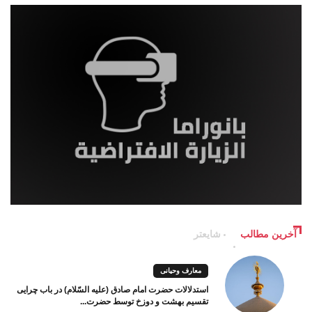
آخرین مطالب
شایعتر
معارف وحیانی
استدلالات حضرت امام صادق (علیه السّلام) در باب چرایی
تقسیم بهشت و دوزخ توسط حضرت...