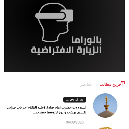
آخرین مطالب
شایعتر
معارف وحیانی
استدلالات حضرت امام صادق (علیه السّلام) در باب چرایی
تقسیم بهشت و دوزخ توسط حضرت...
06/08/2026