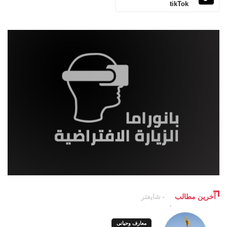
tikTok
آخرین مطالب
شایعتر
معارف وحیانی