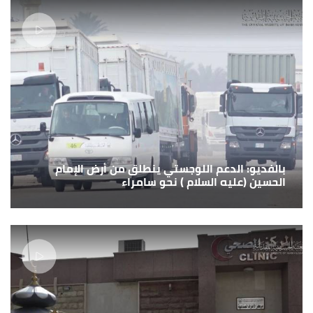
بالفديو: الدعم اللوجستي ينطلق من أرض الإمام
الحسين (عليه السلام ) نحو سامراء