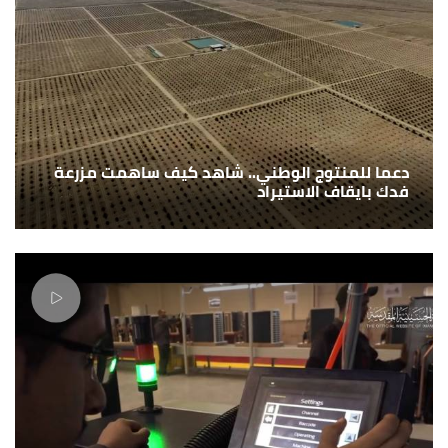
دعما للمنتوج الوطني.. شاهد كيف ساهمت مزرعة
فدك بايقاف الاستيراد