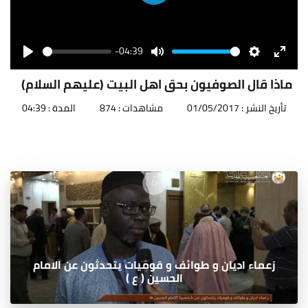
Play
-04:39
Seek
Volume
Play
Mute
Settings
Enter
fullscr
ماذا قال الصوفيون بحق اهل البيت (عليهم السلام)
تأريخ النشر : 01/05/2017
مشاهدات : 874
المدة : 04:39
زعماء اديان و طوائف و قوميات يتحدثون عن الامام
الحسين ( ع )