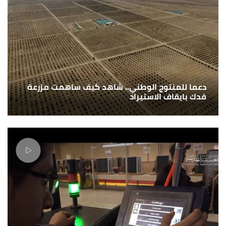
دعما للمنتوج الوطني.. شاهد كيف ساهمت مزرعة
فدك بايقاف الاستيراد