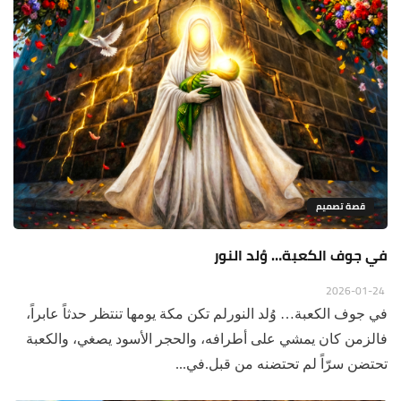
قصة تصميم
في جوف الكعبة… وُلد النور
2026-01-24
في جوف الكعبة… وُلد النورلم تكن مكة يومها تنتظر حدثاً عابراً،
فالزمن كان يمشي على أطرافه، والحجر الأسود يصغي، والكعبة
تحتضن سرّاً لم تحتضنه من قبل.في...