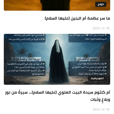
كولاج
ما سر عظمة أم البنين (عليها السلام)
2025-12-18
انفوجرافيك
أم كلثوم سيدة البيت العلوي (عليها السلام)... سيرةٌ من نور
وبلاغٍ وثبات
2025-12-18