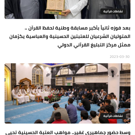
نشاطات قرآنية
بعد فوزه ثانياً بأكبر مسابقة وطنية لحفظ القرآن ..
المتوليان الشرعيان للعتبتين الحسينية والعباسية يكرّمان
ممثل مركز التبليغ القرآني الدولي
2023-03-30
نشاطات قرآنية
وسط حضور جماهيري غفير.. مواهب العتبة الحسينية تحيي