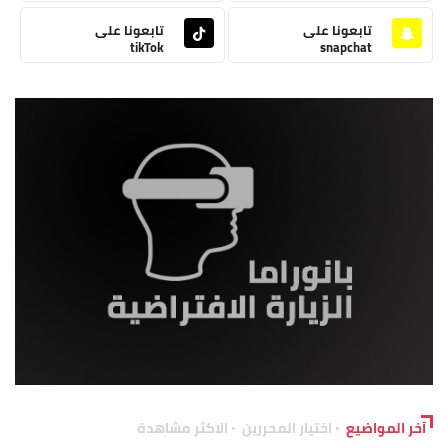
تابعونا على
تابعونا على
tikTok
snapchat
آخر المواضيع
اختيار المحررين
الاكثر مشاهدة