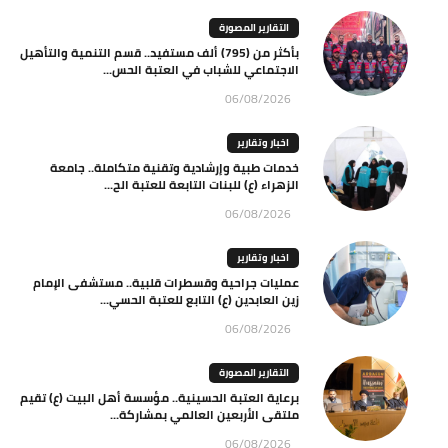
التقارير المصورة
بأكثر من (795) ألف مستفيد.. قسم التنمية والتأهيل
الاجتماعي للشباب في العتبة الحس...
06/08/2026
اخبار وتقارير
خدمات طبية وإرشادية وتقنية متكاملة.. جامعة
الزهراء (ع) للبنات التابعة للعتبة الح...
06/08/2026
اخبار وتقارير
عمليات جراحية وقسطرات قلبية.. مستشفى الإمام
زين العابدين (ع) التابع للعتبة الحسي...
06/08/2026
التقارير المصورة
برعاية العتبة الحسينية.. مؤسسة أهل البيت (ع) تقيم
ملتقى الأربعين العالمي بمشاركة...
06/08/2026