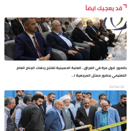
قد يعجبك ايضاً
بالصور: لاول مرة في العراق.. العتبة الحسينية تفتتح ردهات الجناح العام
التعليمي بحضور ممثل المرجعية ا...
20/04/26