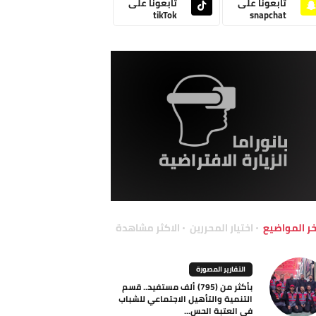
تابعونا على
تابعونا على
tikTok
snapchat
خر المواضيع
اختيار المحررين
الاكثر مشاهدة
التقارير المصورة
بأكثر من (795) ألف مستفيد.. قسم
التنمية والتأهيل الاجتماعي للشباب
في العتبة الحس...