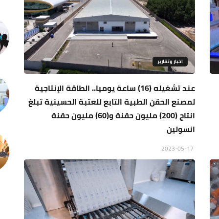
اخبار وتقارير
عند تشغيله (16) ساعة يوميا.. الطاقة الإنتاجية
لمصنع الحقن الطبية التابع للعتبة الحسينية تبلغ
انتاج (200) مليون حقنة و(60) مليون حقنة
انسولين
2023-05-17