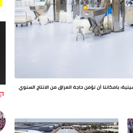
ينية: بامكاننا أن نؤمن حاجة العراق من الانتاج السنوي
آ