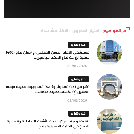
آخر المواضيع
اختيار المحررين
الاكثر مشاهدة
اخبار وتقارير
مستشفى الإمام الحسن المجتبى (ع) يعلن نجاح (400)
عملية لزراعة نخاع العظم للبالغين...
09/08/2026
اخبار وتقارير
أكثر من (45) ألف زائر و(321) ألف وجبة.. مدينة الإمام
الحسين (ع) تكشف حصيلة خدمات...
09/08/2026
اخبار وتقارير
تقنية نوعية.. مركز الحياة للأشعة التداخلية وقسطرة
الدماغ في العتبة الحسينية ينجح...