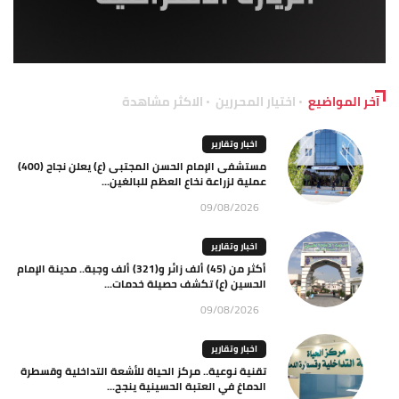
آخر المواضيع
اختيار المحررين
الاكثر مشاهدة
اخبار وتقارير
مستشفى الإمام الحسن المجتبى (ع) يعلن نجاح (400)
عملية لزراعة نخاع العظم للبالغين...
09/08/2026
اخبار وتقارير
أكثر من (45) ألف زائر و(321) ألف وجبة.. مدينة الإمام
الحسين (ع) تكشف حصيلة خدمات...
09/08/2026
اخبار وتقارير
تقنية نوعية.. مركز الحياة للأشعة التداخلية وقسطرة
الدماغ في العتبة الحسينية ينجح...