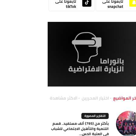
تابعونا على
تابعونا على
tikTok
snapchat
خر المواضيع
اختيار المحررين
الاكثر مشاهدة
التقارير المصورة
بأكثر من (795) ألف مستفيد.. قسم
التنمية والتأهيل الاجتماعي للشباب
في العتبة الحس...