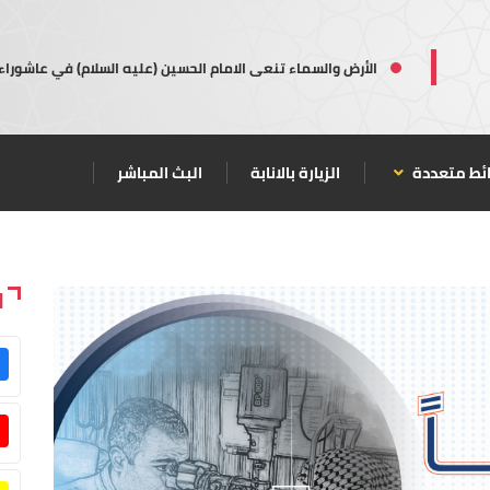
الأرض والسماء تنعى الامام الحسين (عليه السلام) في عاشوراء
ئط متعددة
الزيارة بالانابة
البث المباشر
ا