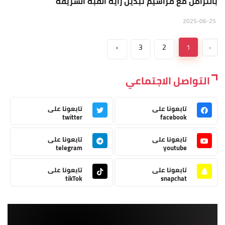
بالتزامن مع مراسيم تبديل راية القبة الشريفة
2025-06-25
›
3
2
1
‹
التواصل الاجتماعي
تابعونا على
تابعونا على
twitter
facebook
تابعونا على
تابعونا على
telegram
youtube
تابعونا على
تابعونا على
tikTok
snapchat