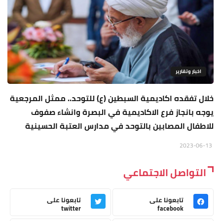
اخبار وتقارير
خلال تفقده اكاديمية السبطين (ع) للتوحد.. ممثل المرجعية
يوجه بانجاز فرع الاكاديمية في البصرة وانشاء صفوف
للاطفال المصابين بالتوحد في مدارس العتبة الحسينية
2023-06-13
التواصل الاجتماعي
تابعونا على
تابعونا على
twitter
facebook