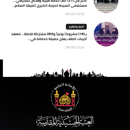
أكثر من (37) ألف خدمة طبية وفحص تشخيصي…
مستشفى السيدة خديجة الكبرى (عليها السلام...
08/08/2026
اخبار وتقارير
بـ(18) مشروعاً نوعياً و(80) مشاركة فاعلة… معهد
أديبات الطف يعلن حصيلة خدماته في...
08/08/2026