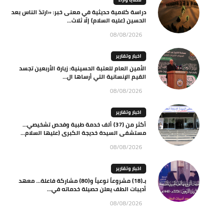
دراسة كلامية حديثية في معنى خبر: «ارتدّ الناس بعد
الحسين (عليه السلام) إلّا ثلاث...
08/08/2026
اخبار وتقارير
الأمين العام للعتبة الحسينية: زيارة الأربعين تجسد
القيم الإنسانية التي أرساها ال...
08/08/2026
اخبار وتقارير
أكثر من (37) ألف خدمة طبية وفحص تشخيصي…
مستشفى السيدة خديجة الكبرى (عليها السلام...
08/08/2026
اخبار وتقارير
بـ(18) مشروعاً نوعياً و(80) مشاركة فاعلة… معهد
أديبات الطف يعلن حصيلة خدماته في...
08/08/2026