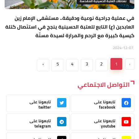
نشاطات العتبة الحسينية المقدسة
في عملية جراحية نوعية ودقيقة.. مستشفى الإمام زين
العابدين (ع) التابع للعتبة الحسينية ينجح في استئصال كتلة
كيسية كبيرة مع الرحم والمرارة لسيدة مسنّة
2024-12-07
›
5
4
3
2
1
‹
التواصل الاجتماعي
تابعونا على
تابعونا على
twitter
facebook
تابعونا على
تابعونا على
telegram
youtube