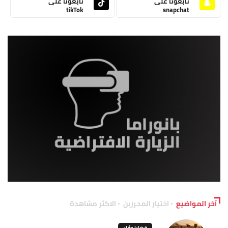
تابعونا على
تابعونا على
tikTok
snapchat
آخر المواضيع
اختيار المحررين
الاكثر مشاهدة
قضايا وآراء