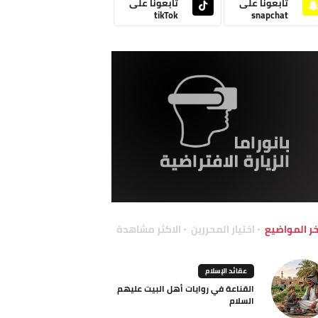
تابعونا على
تابعونا على
tikTok
snapchat
خر المواضيع
اختيار المحررين
الاكثر مشاهدة
عقائد الإسلام
القناعة في روايات أهل البيت عليهم
السلام