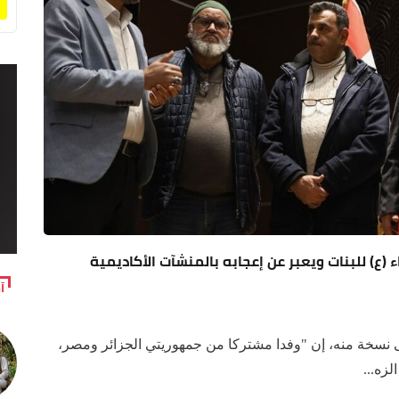
(ع) للبنات ويعبر عن إعجابه بالمنشآت الأكاديمية
آ
 نسخة منه، إن "وفدا مشتركا من جمهوريتي الجزائر ومصر،
زه...