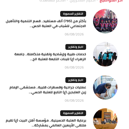
آخر المواضيع
اختيار المحررين
الاكثر مشاهدة
التقارير المصورة
بأكثر من (795) ألف مستفيد.. قسم التنمية والتأهيل
الاجتماعي للشباب في العتبة الحس...
06/08/2026
اخبار وتقارير
خدمات طبية وإرشادية وتقنية متكاملة.. جامعة
الزهراء (ع) للبنات التابعة للعتبة الح...
06/08/2026
اخبار وتقارير
عمليات جراحية وقسطرات قلبية.. مستشفى الإمام
زين العابدين (ع) التابع للعتبة الحسي...
06/08/2026
التقارير المصورة
برعاية العتبة الحسينية.. مؤسسة أهل البيت (ع) تقيم
ملتقى الأربعين العالمي بمشاركة...