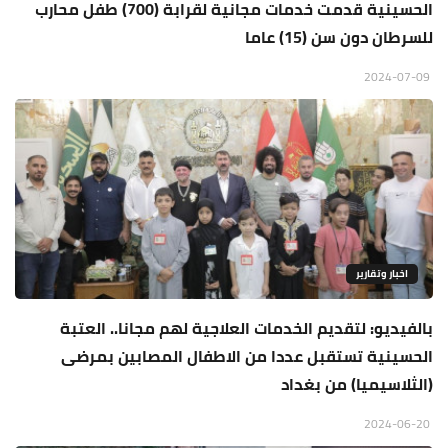
الحسينية قدمت خدمات مجانية لقرابة (700) طفل محارب
للسرطان دون سن (15) عاما
2024-07-09
اخبار وتقارير
بالفيديو: لتقديم الخدمات العلاجية لهم مجانا.. العتبة
الحسينية تستقبل عددا من الاطفال المصابين بمرضى
(الثلاسيميا) من بغداد
2024-06-20