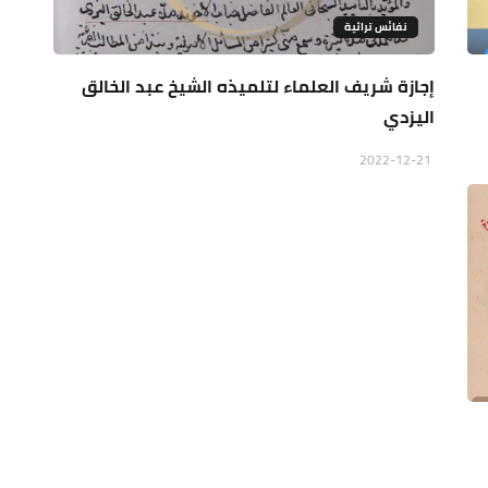
نفائس تراثية
إجازة شريف العلماء لتلميذه الشيخ عبد الخالق
اليزدي
2022-12-21