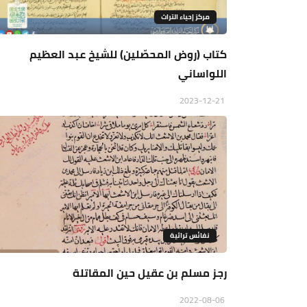
مركز إحياء التراث
كتاب (روض المحصّلين) للشيخ عبد العظيم
اللواساني
2023-12-21
نفائس تراثية
رجز مسلم بن عقيل حين المقاتلة
2022-08-06