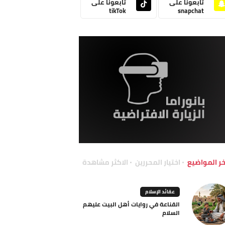
تابعونا على
تابعونا على
tikTok
snapchat
خر المواضيع
اختيار المحررين
الاكثر مشاهدة
عقائد الإسلام
القناعة في روايات أهل البيت عليهم
السلام