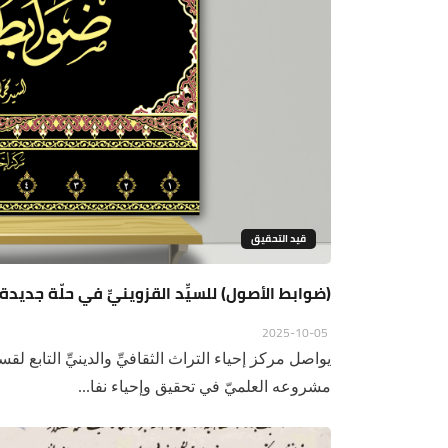
قيد التحقيق
(ضوابط الأصول) للسيِّد القزوينيِّ في حلّة جديد
2025-10-05
يواصل مركز إحياء التراث الثقافيِّ والدينيِّ التابع لقسم
مشروعه العلميّ في تحقيق وإحياء نفا...