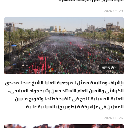
2026-06-29
اخبار وتقارير
بإشراف ومتابعة ممثل المرجعية العليا الشيخ عبد المهدي
الكربلائي والأمين العام الأستاذ حسن رشيد جواد العبايجي..
العتبة الحسينية تنجح في تنفيذ خطتها وتفويج ملايين
المعزين في عزاء ركضة (طويريج) بانسيابية عالية
2026-06-26