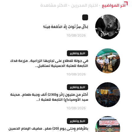
آخر المواضيع
اختيار المحررين
الاكثر مشاهدة
لِكُلِّ سِرٍّ ثَوَابٌ إِلَّا الدَّمْعَةَ فِينَا!
10/08/2026
اخبار وتقارير
في جولة للاطلاع على تجاربها الزراعية.. مزرعة فدك
التابعة للعتبة الحسينية تستقبل...
10/08/2026
اخبار وتقارير
أكثر من مليون زائر و(230) ألف وجبة طعام.. مدينة
سيد الأوصياء(ع) التابعة للعتبة ا...
10/08/2026
اخبار وتقارير
بالأرقام وحتى يوم (20) صفر.. مضيف الإمام الحسين