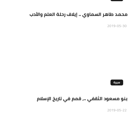
محمد طاهر السماوي .. إيلاف رحلة العلم والأدب
2019-05-30
سيرة
بنو مسعود الثقفي .., قمم في تاريخ الإسلام
2019-05-22