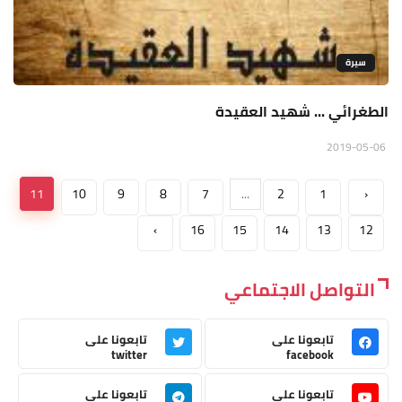
سيرة
الطغرائي ... شهيد العقيدة
2019-05-06
11
10
9
8
7
...
2
1
‹
›
16
15
14
13
12
التواصل الاجتماعي
تابعونا على
تابعونا على
twitter
facebook
تابعونا على
تابعونا على