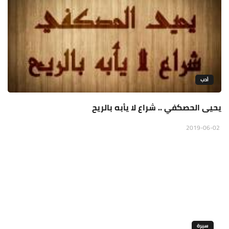
أدب
يحيى الحصكفي .. شراع لا يأبه بالريح
2019-06-02
سيرة