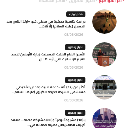
آخر المواضيع
اختيار المحررين
الاكثر مشاهدة
قضايا وآراء
دراسة كلامية حديثية في معنى خبر: «ارتدّ الناس بعد
الحسين (عليه السلام) إلّا ثلاث...
08/08/2026
اخبار وتقارير
الأمين العام للعتبة الحسينية: زيارة الأربعين تجسد
القيم الإنسانية التي أرساها ال...
08/08/2026
اخبار وتقارير
أكثر من (37) ألف خدمة طبية وفحص تشخيصي…
مستشفى السيدة خديجة الكبرى (عليها السلام...
08/08/2026
اخبار وتقارير
بـ(18) مشروعاً نوعياً و(80) مشاركة فاعلة… معهد
أديبات الطف يعلن حصيلة خدماته في...