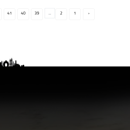
41
40
39
...
2
1
‹