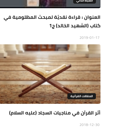
السبط الثاني
العنوان : قراءة نقديّة لمبحث المظلومية في
كتاب (الشهيد الخالد) ج1​
2019-01-17
المقالات القراَنية
أثر القرآن في مناجيات السجاد (عليه السلام)
2018-12-30