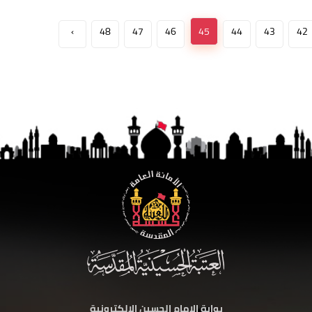
›
48
47
46
45
44
43
42
بوابة الامام الحسين الالكترونية