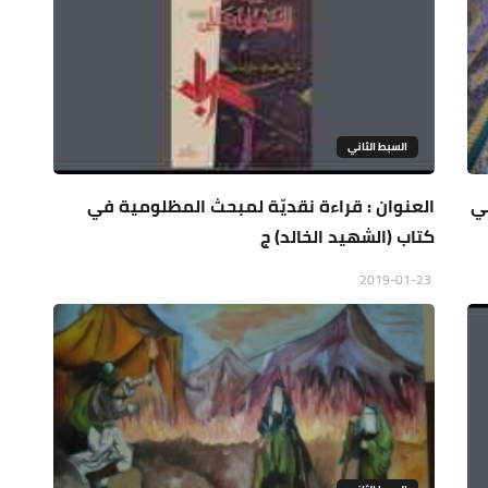
السبط الثاني
في
العنوان : قراءة نقديّة لمبحث المظلومية في
كتاب (الشهيد الخالد) ج
2019-01-23