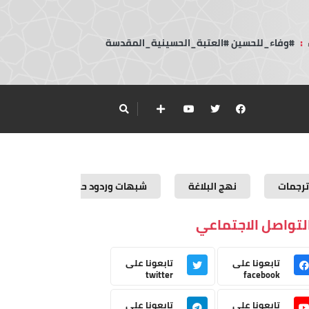
:
#وفاء_للحسين #العتبة_الحسينية_المقدسة
ترجمات
نهج البلاغة
شبهات وردود حول القرآن الكريم
لتواصل الاجتماعي
تابعونا على
تابعونا على
twitter
facebook
تابعونا على
تابعونا على