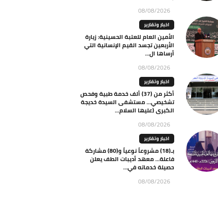
08/08/2026
اخبار وتقارير
الأمين العام للعتبة الحسينية: زيارة
الأربعين تجسد القيم الإنسانية التي
أرساها ال...
08/08/2026
اخبار وتقارير
أكثر من (37) ألف خدمة طبية وفحص
تشخيصي… مستشفى السيدة خديجة
الكبرى (عليها السلام...
08/08/2026
اخبار وتقارير
بـ(18) مشروعاً نوعياً و(80) مشاركة
فاعلة… معهد أديبات الطف يعلن
حصيلة خدماته في...
08/08/2026