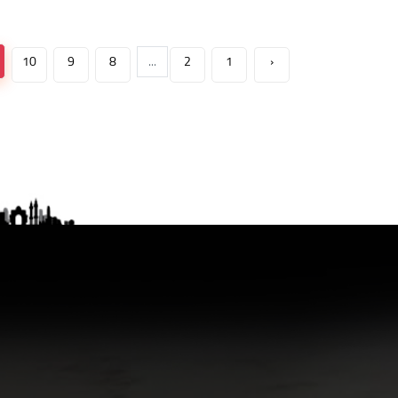
10
9
8
...
2
1
‹