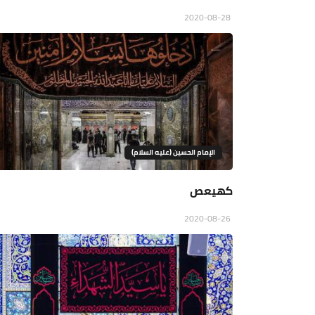
2020-08-28
الإمام الحسين (عليه السلام)
كهيعص
2020-08-26