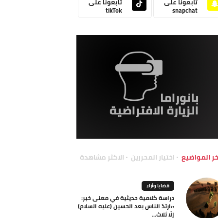
تابعونا على
تابعونا على
tikTok
snapchat
خر المواضيع
اختيار المحررين
الاكثر مشاهدة
قضايا وآراء
دراسة كلامية حديثية في معنى خبر:
«ارتدّ الناس بعد الحسين (عليه السلام)
إلّا ثلاث...