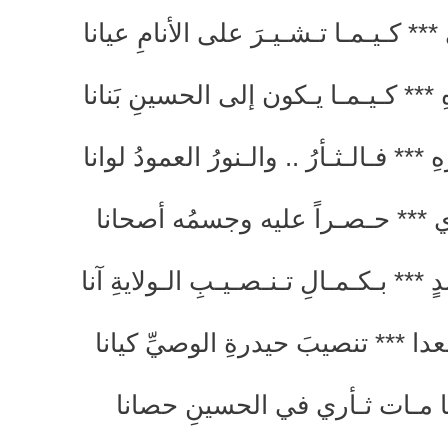
*** كـيـمـا تـشـيـرَ على الأنامِ عيانا
 *** كـيـمـا يـكون إلى الحسينِ بَنانا
 *** فـالـثـأرُ .. والـنورُ العمودُ لوانا
ي *** حـصـراً عليه وجسمُه أصحانا
ٍ *** بـكـمـالِ تـنـصـيـبِ الـولايةِ آنا
دا *** تنصيبَ حيدرةِ الوصيِّ كيانا
*** ما مـات ثـأري في الحسينِ حصانا