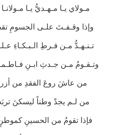
مـولاي يـا مـهـديُّ يـا مـولانـا *
وإذا وقـفـتَ علـى الجسومِ تقطَّعت
تـنـهـدُّ مـن فـرطِ الـبـكـاءِ عـلـ
وتـقـومُ مـن جـدثِ ابـنِ فـاطـمـ
من عاشَ روعَ الفقدِ من أزرى
من لـم يجدْ وطناً ليسكنَ تربَه 
فإذا تقومُ من الحسينِ كموطنٍ *