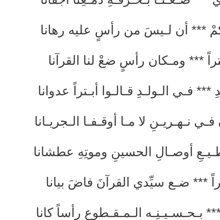
مْ *** أن لـيسَ من رأسٍ عليه رهانا
اً *** ومـكان رأسٍ ضعْ لنا القرآنا
** فـي الـولـدِ قـالـوا أبـتراً عدوانا
فـي نـهـريـنِ لا مـا أوقـفـا الـجريـانا
ـطـيـعِ أوصـالِ الحسينِ وموتِهِ عطشانا
ً *** ضـع سيِّدي القرآنَ فاضَ بيانا
 *** بـحـسـيـنِـه الـمـقـطوعِ رأساً كانا