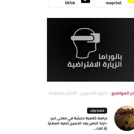
tikTok
snapchat
خر المواضيع
اختيار المحررين
الاكثر مشاهدة
قضايا وآراء
دراسة كلامية حديثية في معنى خبر:
«ارتدّ الناس بعد الحسين (عليه السلام)
إلّا ثلاث...