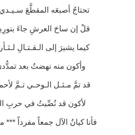
تحتاجُ أصبعَه المقطَّعَ سـيـدي 
قلْ إن ساحَ العرشِ جاءَ بنورِهِ
كيما يشيرَ إلى الـقـتـالِ لـثـأرهِ
وأكون منه نهضتُ بعد تمدُّد
قد تمَّ مـثـل الـوحـي تـمَّ لأحمد
لأكون قد نُصِّبتُ في حربِ الع
فأنا كيانُ الآل جمعاً مفرداً 