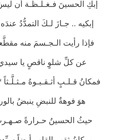
إبكِ الحسينَ فـغـلـظـة أن ليسَ 
إبكيه .. جـازَ لـكَ التمدُّدُ عند
فإذا رأيت الـجـسمَ منه مقطَّعاً 
عن كلِّ شلوٍ ناقصٍ يا سيدي
فمكانُ قـلـبٍ أثـقـبـوهُ مـثـلَّـثاً
هوَ فوهةٌ للنبضِ ينبضُ بالورى
حيثُ الحسينُ حـرارةً صـهـرتْ صـ
ومكانُ ثقبِ القلبِ أيضاً سيِّدي