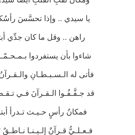
يا سيدي .. وإذا تحسَّسَ رأسُك
راهن .. وقل ما كان جدِّي أبتر
شاءوا بأن يستفردوا بـمـحـمّـدِ *
فأتى له الـسـبـطـانِ والـقـرآنُ 
قد جـفَّـفُـوا الـقـرآنَ فـي تـق
فمكانُ رأسٍ حـيـث تـدرأ أبترا
فـعـلـيُّ قـرآنٌ إلـيـنـا نـاطـقٌ