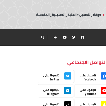
:
#وفاء_للحسين #العتبة_الحسينية_المقدسة
لتواصل الاجتماعي
تابعونا على
تابعونا على
twitter
facebook
تابعونا على
تابعونا على
telegram
youtube
تابعونا على
تابعونا على