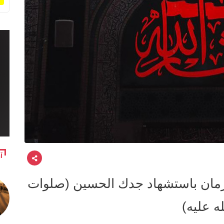
آ
زمان باستشهاد جدك الحسين (صلوات
له عليه)