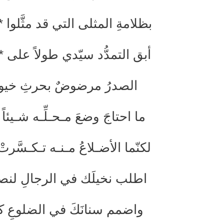
بظلامةِ المثلى التي قد مثَّلوا
أبق التمدُّد سيّدي طولاً على 
الصدرُ مرضوضٌ بحرثِ خيولِه
ما احتاجَ وضعَ مـحـلِّـه شـيئاً
لكنّما الأضـلاعُ مـنـه تـكـسَّرتْ 
اطلب نخيلَك في الرجالِ لنصرة
واضمم سنانَكَ في الضلوعِ كأنّ