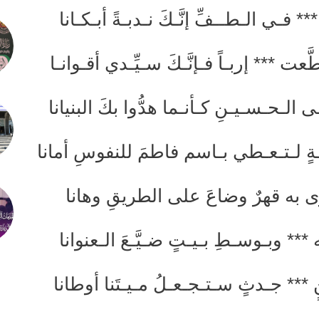
** فـي الـطــفِّ إنَّـكَ نـدبـةً أبـكـانا
 *** إربـاً فـإنَّـكَ سـيِّـدي أقـوانـا
ى الـحـسـيـنِ كـأنـما هدُّوا بكَ البنيانا
ةٍ لـتـعـطي بـاسم فاطمَ للنفوسِ أمانا
 به قهرٌ وضاعَ على الطريقِ وهانا
*** وبـوسـطِ بـيـتٍ ضـيَّـعَ الـعنوانا
** جـدثٍ سـتـجـعـلُ مـيـتَنا أوطانا