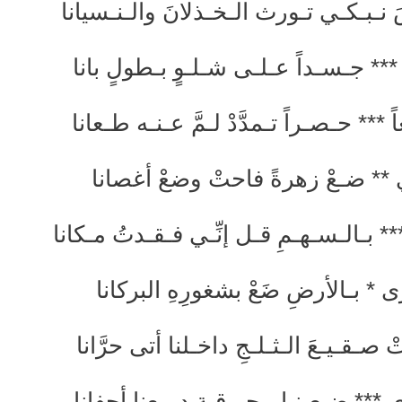
نـبـكـي تـورث الـخـذلانَ والـنـسيانا
َه *** جـسـداً عـلـى شـلـوٍ بـطولٍ بانا
*** حـصـراً تـمدَّدْ لـمَّ عـنـه طـعانا
 ** ضـعْ زهرةً فاحتْ وضعْ أغصانا
 *** بـالـسـهـمِ قـل إنِّـي فـقـدتُ مـكانا
 * بـالأرضِ ضَعْ بشغورِهِ البركانا
قـيـعَ الـثـلـجِ داخـلنا أتى حرَّانا
 *** ضـعـنـا بـحـرقـةِ دمـعِنا أجفانا