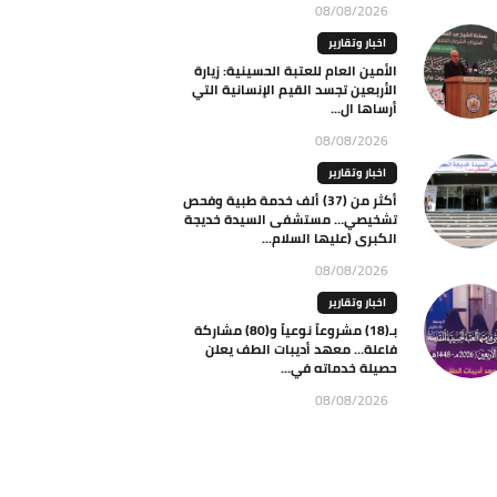
08/08/2026
اخبار وتقارير
الأمين العام للعتبة الحسينية: زيارة
الأربعين تجسد القيم الإنسانية التي
أرساها ال...
08/08/2026
اخبار وتقارير
أكثر من (37) ألف خدمة طبية وفحص
تشخيصي… مستشفى السيدة خديجة
الكبرى (عليها السلام...
08/08/2026
اخبار وتقارير
بـ(18) مشروعاً نوعياً و(80) مشاركة
فاعلة… معهد أديبات الطف يعلن
حصيلة خدماته في...
08/08/2026