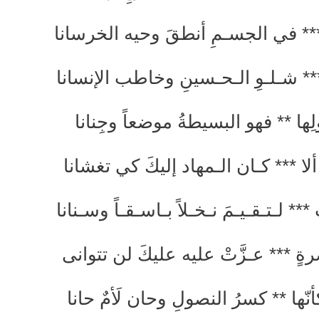
 *** في الجسـمِ أنطقَ وحيه الخرسانا
*** شـلـوِ الـحـسينِ وخاطب الإنسانا
ا ** فهو البسيطةُ موضعاً وجِنانا
 ألا *** كـان الـمهاد إليكَ كي تغشانا
*** لـتـقـيـمَ نـخـلاً بـاسـقـاً وسـنانا
ٍ *** عـزَّتْ عليه عليكَ لن تتوانى
ها ** كسرُ النصولِ وحان لَأمٌ حانا