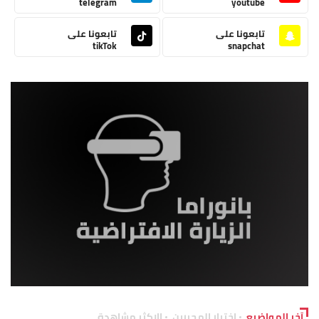
telegram
youtube
تابعونا على
تابعونا على
tikTok
snapchat
آخر المواضيع
اختيار المحررين
الاكثر مشاهدة