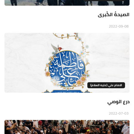
الصيحةُ الكُبرى
2022-09-08
الامام علي (عليه السلام)
درع الوصي
2022-07-03