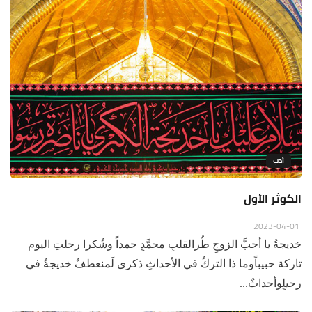
أدب
الكوثر الأول
2023-04-01
خديجةُ يا أحبَّ الزوجِ طُرالقلبِ محمَّدٍ حمداً وشُكرا رحلتِ اليوم
تاركة حبيباًوما ذا التركُ في الأحداثِ ذكرى لَمنعطفٌ خديجةُ في
رحيلٍوأحداثٌ...