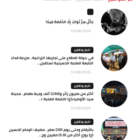
لِكُلِّ سِرٍّ ثَوَابٌ إِلَّا الدَّمْعَةَ فِينَا!
10/08/2026
اخبار وتقارير
في جولة للاطلاع على تجاربها الزراعية.. مزرعة فدك
التابعة للعتبة الحسينية تستقبل...
10/08/2026
اخبار وتقارير
أكثر من مليون زائر و(230) ألف وجبة طعام.. مدينة
سيد الأوصياء(ع) التابعة للعتبة ا...
10/08/2026
اخبار وتقارير
بالأرقام وحتى يوم (20) صفر.. مضيف الإمام الحسين
(ع) يوزع أكثر من (5.9) ملايين وج...