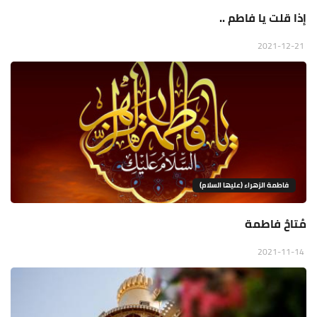
إذا قلت يا فاطم ..
2021-12-21
فاطمة الزهراء (عليها السلام)
مُتاحُ فاطمة
2021-11-14