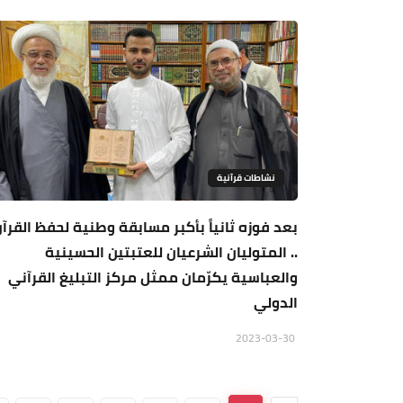
نشاطات قرآنية
بعد فوزه ثانياً بأكبر مسابقة وطنية لحفظ القرآ
.. المتوليان الشرعيان للعتبتين الحسينية
والعباسية يكرّمان ممثل مركز التبليغ القرآني
الدولي
2023-03-30