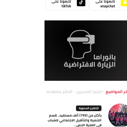
تابعونا على
تابعونا على
tikTok
snapchat
خر المواضيع
اختيار المحررين
الاكثر مشاهدة
التقارير المصورة
بأكثر من (795) ألف مستفيد.. قسم
التنمية والتأهيل الاجتماعي للشباب
في العتبة الحس...