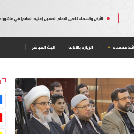
الأرض والسماء تنعى الامام الحسين (عليه السلام) في عاشوراء
ئط متعددة
الزيارة بالانابة
البث المباشر
ا