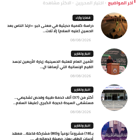
آخر المواضيع
اختيار المحررين
الاكثر مشاهدة
قضايا وآراء
دراسة كلامية حديثية في معنى خبر: «ارتدّ الناس بعد
الحسين (عليه السلام) إلّا ثلاث...
08/08/2026
اخبار وتقارير
الأمين العام للعتبة الحسينية: زيارة الأربعين تجسد
القيم الإنسانية التي أرساها ال...
08/08/2026
اخبار وتقارير
أكثر من (37) ألف خدمة طبية وفحص تشخيصي…
مستشفى السيدة خديجة الكبرى (عليها السلام...
08/08/2026
اخبار وتقارير
بـ(18) مشروعاً نوعياً و(80) مشاركة فاعلة… معهد
أديبات الطف يعلن حصيلة خدماته في...