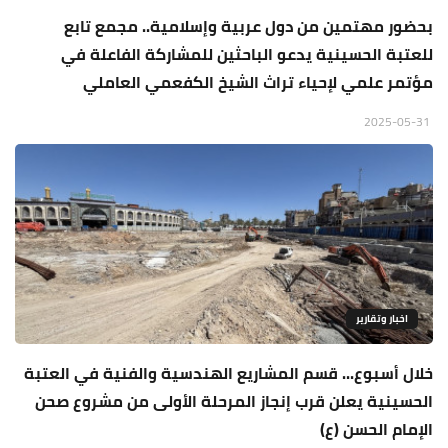
بحضور مهتمين من دول عربية وإسلامية.. مجمع تابع
للعتبة الحسينية يدعو الباحثين للمشاركة الفاعلة في
مؤتمر علمي لإحياء تراث الشيخ الكفعمي العاملي
2025-05-31
اخبار وتقارير
خلال أسبوع... قسم المشاريع الهندسية والفنية في العتبة
الحسينية يعلن قرب إنجاز المرحلة الأولى من مشروع صحن
الإمام الحسن (ع)