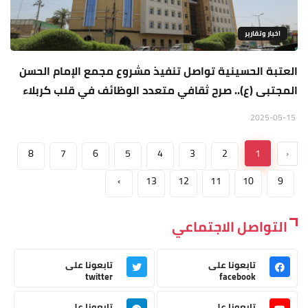
اخبار وتقارير
العتبة الحسينية تواصل تنفيذ مشروع مجمع الإمام الحسن
المجتبى (ع).. صرح ثقافي متعدد الوظائف في قلب كربلاء
2025-05-15
8
7
6
5
4
3
2
1
‹
›
13
12
11
10
9
التواصل الاجتماعي
تابعونا على
تابعونا على
twitter
facebook
تابعونا على
تابعونا على