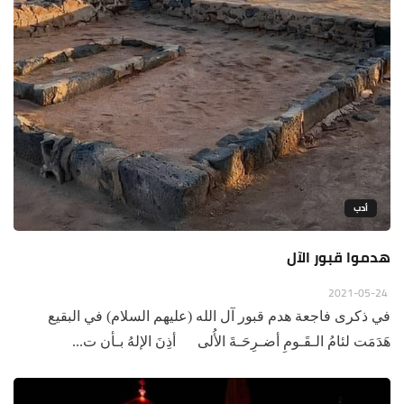
أدب
هدموا قبور الآل
2021-05-24
في ذكرى فاجعة هدم قبور آل الله (عليهم السلام) في البقيع
هَدَمَت لئامُ الـقَـومِ أضـرِحَـةَ الأُلى أذِنَ الإلهُ بـأن ت...