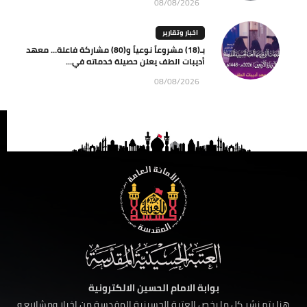
08/08/2026
اخبار وتقارير
بـ(18) مشروعاً نوعياً و(80) مشاركة فاعلة… معهد
أديبات الطف يعلن حصيلة خدماته في...
08/08/2026
بوابة الامام الحسين الالكترونية
هنا يتم نشر كل ما يخص العتبة الحسينية المقدسة من اخبار ومشاريع و