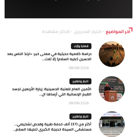
آخر المواضيع
اختيار المحررين
الاكثر مشاهدة
قضايا وآراء
دراسة كلامية حديثية في معنى خبر: «ارتدّ الناس بعد
الحسين (عليه السلام) إلّا ثلاث...
08/08/2026
اخبار وتقارير
الأمين العام للعتبة الحسينية: زيارة الأربعين تجسد
القيم الإنسانية التي أرساها ال...
08/08/2026
اخبار وتقارير
أكثر من (37) ألف خدمة طبية وفحص تشخيصي…
مستشفى السيدة خديجة الكبرى (عليها السلام...