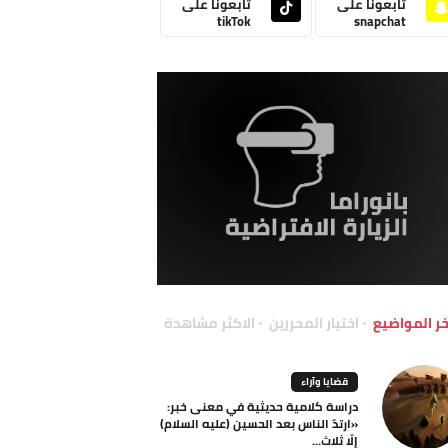
تابعونا على
تابعونا على
tikTok
snapchat
خر المواضيع
اختيار المحررين
الاكثر مشاهدة
قضايا وآراء
دراسة كلامية حديثية في معنى خبر:
«ارتدّ الناس بعد الحسين (عليه السلام)
إلّا ثلاث...