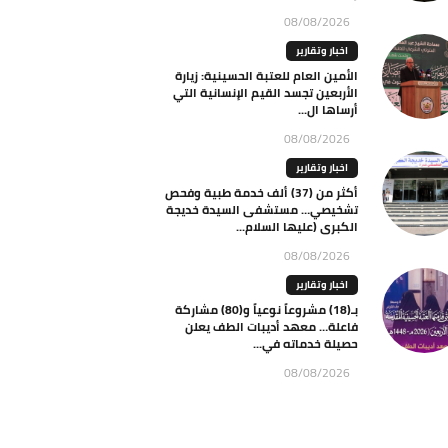
08/08/2026
اخبار وتقارير
الأمين العام للعتبة الحسينية: زيارة
الأربعين تجسد القيم الإنسانية التي
أرساها ال...
08/08/2026
اخبار وتقارير
أكثر من (37) ألف خدمة طبية وفحص
تشخيصي… مستشفى السيدة خديجة
الكبرى (عليها السلام...
08/08/2026
اخبار وتقارير
بـ(18) مشروعاً نوعياً و(80) مشاركة
فاعلة… معهد أديبات الطف يعلن
حصيلة خدماته في...
08/08/2026