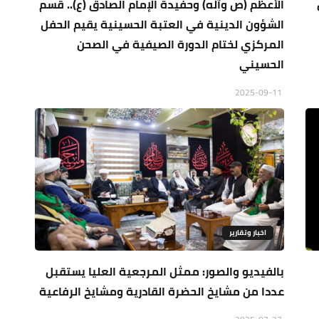
الأعظم (ص وآله) وحفيدة الإمام الصادق (ع).. قسم
الشؤون الدينية في العتبة الحسينية يقيم الحفل
المركزي لختام الدورة الصيفية في الصحن
الحسيني
2025-09-11
اخبار وتقارير
بالفيديو والصور: ممثل المرجعية العليا يستقبل
عددا من مشايخ الحضرة القادرية ومشايخ الرفاعية