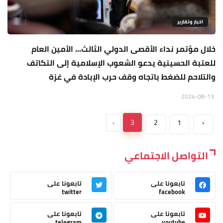
اخبار وتقارير
خلال مؤتمر نداء الأقصى الدولي الثالث... الأمين العام
للعتبة الحسينية يدعو الشعوب الإسلامية إلى التكاتف
والتلاحم للضغط باتجاه وقف حرب الإبادة في غزة
2024-08-13
›
3
2
1
‹
التواصل الاجتماعي
تابعونا على
تابعونا على
twitter
facebook
تابعونا على
تابعونا على
telegram
youtube