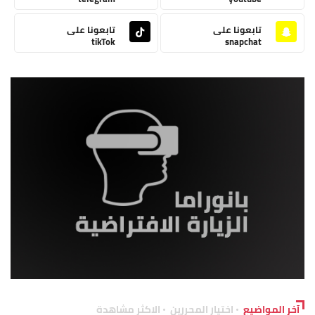
تابعونا على
تابعونا على
tikTok
snapchat
آخر المواضيع
اختيار المحررين
الاكثر مشاهدة