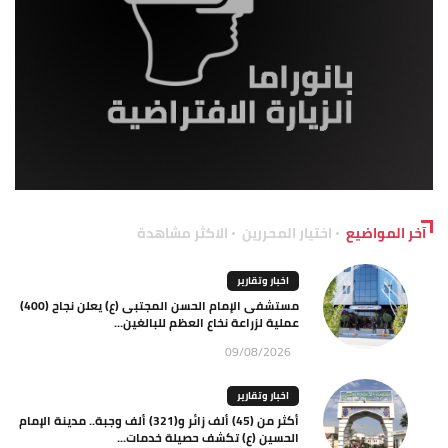
آخر المواضيع
اختيار المحررين
الاكثر مشاهدة
اخبار وتقارير
مستشفى الإمام الحسن المجتبى (ع) يعلن نجاح (400)
عملية لزراعة نخاع العظم للبالغين...
09/08/2026
اخبار وتقارير
أكثر من (45) ألف زائر و(321) ألف وجبة.. مدينة الإمام
الحسين (ع) تكشف حصيلة خدمات...